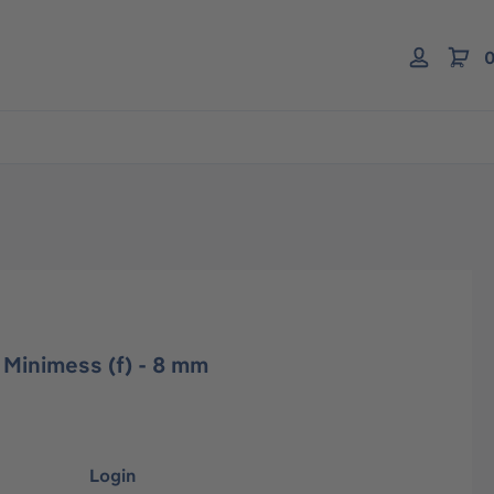
0
, Minimess (f) - 8 mm
Login