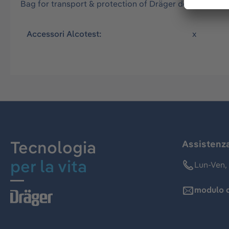
Bag for transport & protection of Dräger devices - e
Accessori Alcotest:
x
Tecnologia
Assistenz
per la vita
Lun-Ven, 
modulo d