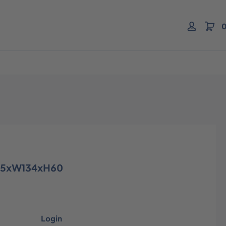
0
195xW134xH60
Login