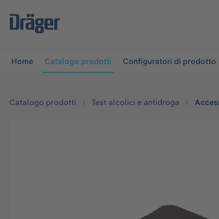
lla navigazione principale
Skip to B2B platform navigati
Home
Catalogo prodotti
Configuratori di prodotto
Catalogo prodotti
Test alcolici e antidroga
Access
Salta la galleria di immagini