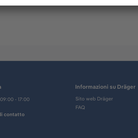
.g. Alcotest + Mouthpieces - Adjustable velcro insert - Di
a
Informazioni su Dräger
Sito web Dräger
09:00 - 17:00
FAQ
i contatto