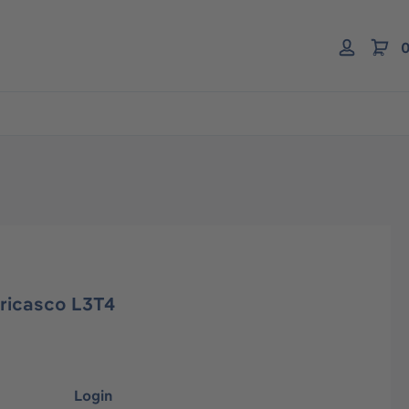
0
ricasco L3T4
Login