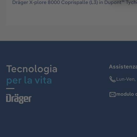
Dräger X-plore 8000 Coprispalle (L3) in Dupont™ Tych
Tecnologia
Assistenz
per la vita
Lun-Ven, 
modulo d