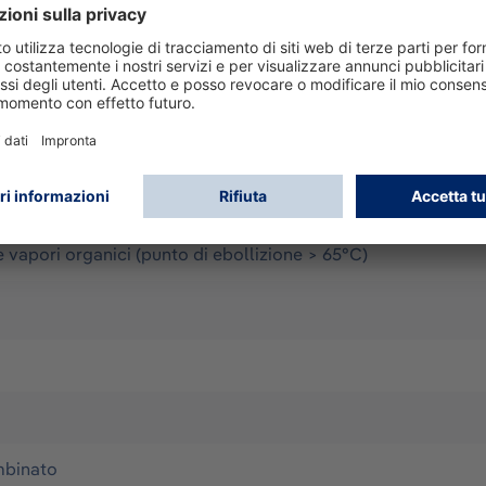
Twin-filter)
schera
e vapori organici (punto di ebollizione > 65°C)
mbinato