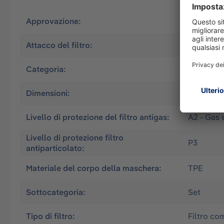
Approvazione:
EN
Attacco del filtro:
Bayonet (
Categoria:
Mezza ma
Dimensioni:
S
Livello di protezione del filtro antigas:
A2 - Gas 
Livello di protezione filtro
P3
antiparticolato:
Materiale del corpo della maschera:
TPE
Sottocategoria:
Set
Tipo di filtro:
Filtro co