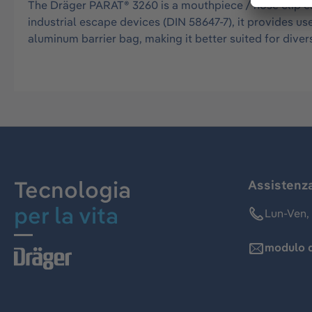
The Dräger PARAT® 3260 is a mouthpiece / nose clip es
industrial escape devices (DIN 58647-7), it provides 
aluminum barrier bag, making it better suited for diver
Tecnologia
Assistenz
per la vita
Lun-Ven, 
modulo d