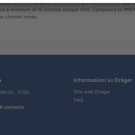
cape device equipped with a multi-gas ABEK15 filter. Approv
users a minimum of 15 minutes escape time. Compared to PARA
se climate zones.
a
Informazioni su Dräger
Sito web Dräger
09:00 - 17:00
FAQ
i contatto