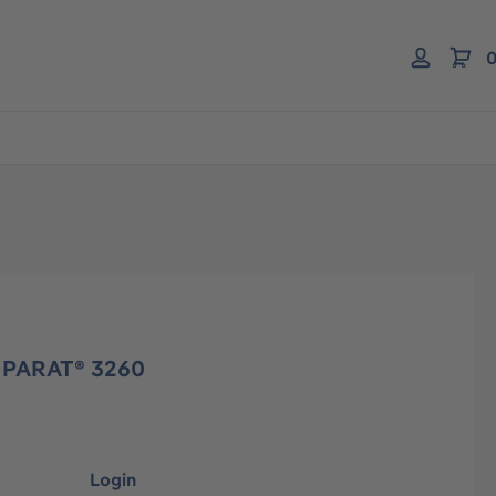
0
r PARAT® 3260
Login