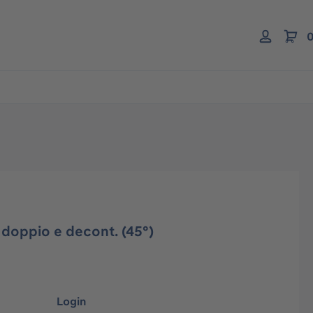
0
 doppio e decont. (45°)
Login