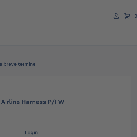
0
 a breve termine
Airline Harness P/I W
Login