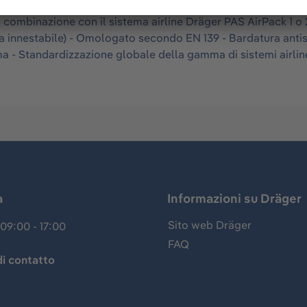
ianchi, con un sofisticato sistema di bardatura indeformabile 
 combinazione con il sistema airline Dräger PAS AirPack 1 o 2. 
nnestabile) - Omologato secondo EN 139 - Bardatura antistati
rma - Standardizzazione globale della gamma di sistemi airlin
a
Informazioni su Dräger
Sito web Dräger
09:00 - 17:00
FAQ
i contatto