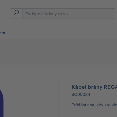
ion
rom
Kábel brány REG
SC00084
Prihláste sa, aby ste vi