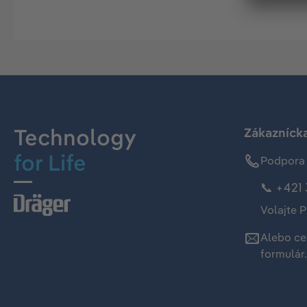
Technology
Zákaznícka
for Life
Podpora 
📞 +421 
Volajte P
Alebo ce
formulár
.