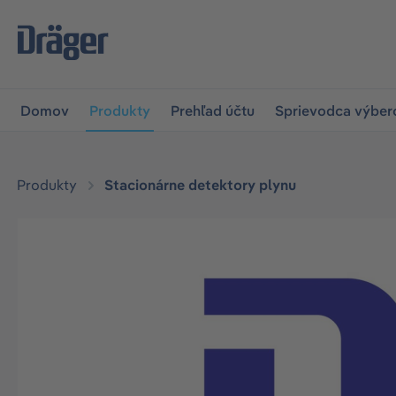
skočiť na hlavnú navigáciu
Skip to B2B platform navigat
Domov
Produkty
Prehľad účtu
Sprievodca výbe
Produkty
Stacionárne detektory plynu
Preskočiť galériu obrázkov