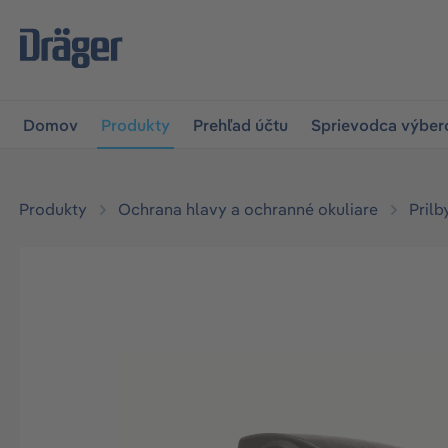
skočiť na hlavnú navigáciu
Skip to B2B platform navigat
Domov
Produkty
Prehľad účtu
Sprievodca výbe
Produkty
Ochrana hlavy a ochranné okuliare
Prilb
Preskočiť galériu obrázkov