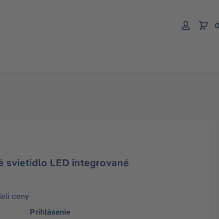
0
 svietidlo LED integrované
deli ceny
Prihlásenie