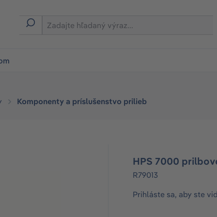
ion
rom
y
Komponenty a príslušenstvo prilieb
HPS 7000 prilbové
R79013
Prihláste sa, aby ste vi