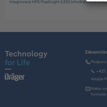
Integrovaná HPS FlashLight (LED) (vhodná pre H1 a H2
Technology
Zákaznícka
for Life
Podpora 
📞 +421 
Volajte P
Alebo ce
formulár
.