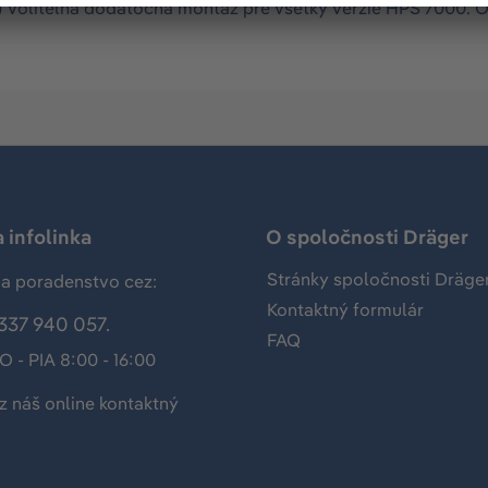
) Voliteľná dodatočná montáž pre všetky verzie HPS 7000. 
 infolinka
O spoločnosti Dräger
Stránky spoločnosti Dräge
a poradenstvo cez:
Kontaktný formulár
337 940 057.
FAQ
O - PIA 8:00 - 16:00
z náš
online kontaktný