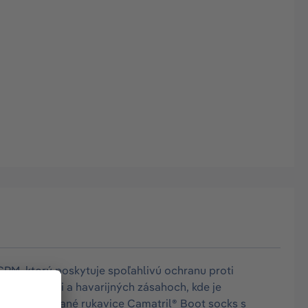
PM, ktorý poskytuje spoľahlivú ochranu proti
kontaminácii a havarijných zásahoch, kde je
žltá Integrované rukavice Camatril® Boot socks s