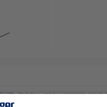
CPM v žltej farbe je vyrobený z antistatického materiálu C
ek je určený na použitie v priemysle, laboratóriách, pri de
teriál: CPM (chemicky odolný laminát, antistatický) Farba: 