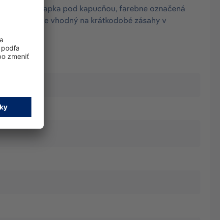
ová úniková klapka pod kapucňou, farebne označená
ntistatický je vhodný na krátkodobé zásahy v