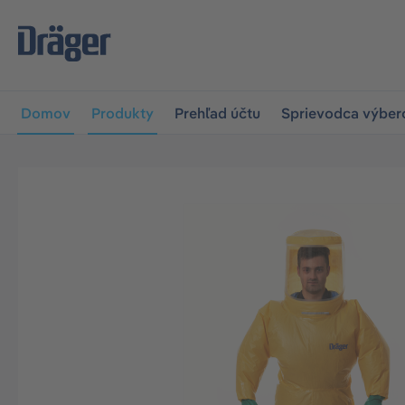
skočiť na hlavnú navigáciu
Skip to B2B platform navigat
Domov
Produkty
Prehľad účtu
Sprievodca výbe
Preskočiť galériu obrázkov