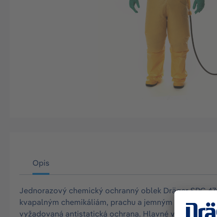
Opis
Jednorazový chemický ochranný oblek Dräger SPC 4700 
kvapalným chemikáliám, prachu a jemným časticiam. Obl
vyžadovaná antistatická ochrana. Hlavné vlastnosti: Ma