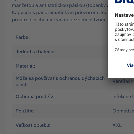
manžetou a antistatickou páskou (topánky sa nosia ce
Kapucňa s panoramatickým priezorom Jednorazové použ
prostredí s chemickým nebezpečenstvom, kde sa vyžadu
Farba:
Žltá
Jednotka balenia:
5
Materiál:
CPM
Môže sa používať s ochranou dýchacích
Ventilačn
ciest:
Ochrana pred / z:
Infekčné 
Použitie:
Obmedzené
Veľkosť obleku:
XXL