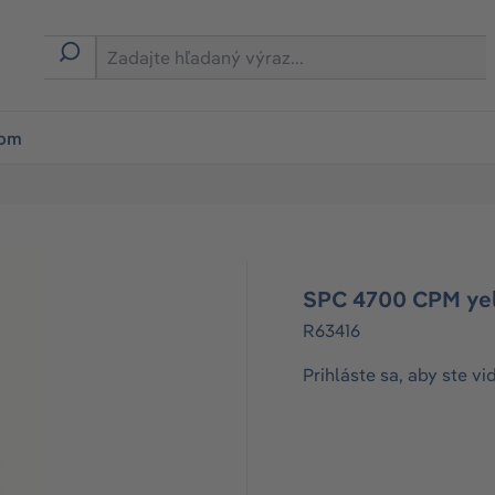
ion
rom
SPC 4700 CPM yel
R63416
Prihláste sa, aby ste vi