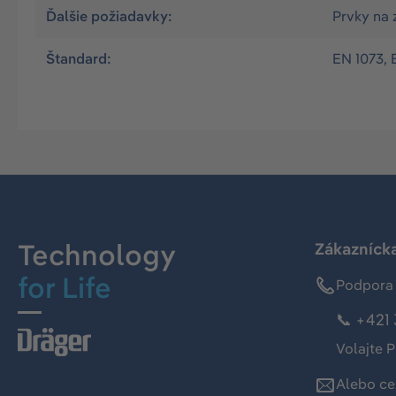
Ďalšie požiadavky:
Prvky na 
Štandard:
EN 1073, 
Technology
Zákaznícka
for Life
Podpora 
📞 +421 
Volajte P
Alebo ce