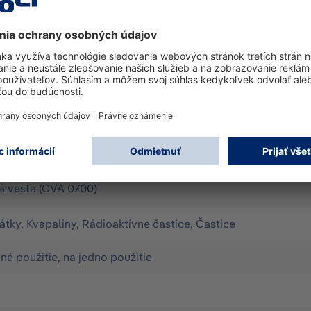
z oblek) Horizontálny zips na chrbte s dvojitou légou Núdz
itie, balenie 5 ks v kartóne Oblek SPC 4700 CPM yellow, a
je spoľahlivá ochrana, komfort a antistatické vlastnosti
á vesta (CVA 0700)
látky, Kvapaliny, Rádioaktívne častice, Častice
 použitie, na jedno použitie