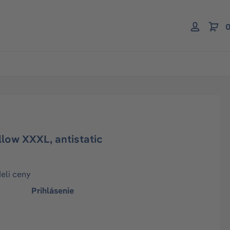
0
low XXXL, antistatic
deli ceny
Prihlásenie