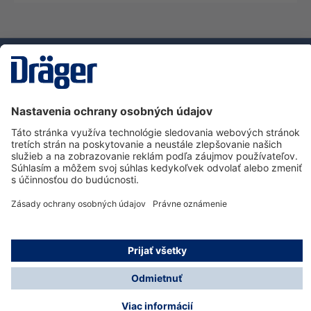
Technology
for Life
Zákaznícka infolinka
O spoločnosti Dräger
Informácie
© Dräger Slovensko, s.r.o., 2025
* Všetky ceny bez. DPH plus náklady na dopravu a
prípadné poplatky za doručenie, ak nie je uvedené inak.