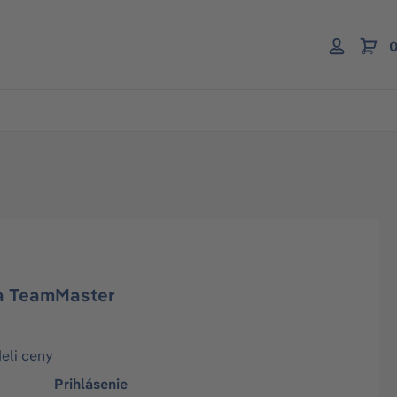
0
a TeamMaster
deli ceny
Prihlásenie