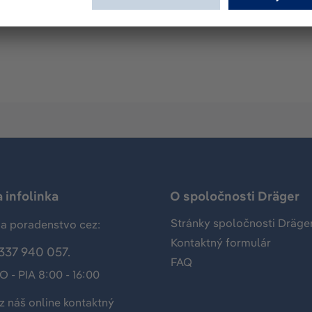
aniny na prepravu alebo skladovanie chemických ochranných 
 infolinka
O spoločnosti Dräger
Stránky spoločnosti Dräge
a poradenstvo cez:
Kontaktný formulár
337 940 057.
FAQ
O - PIA 8:00 - 16:00
z náš
online kontaktný