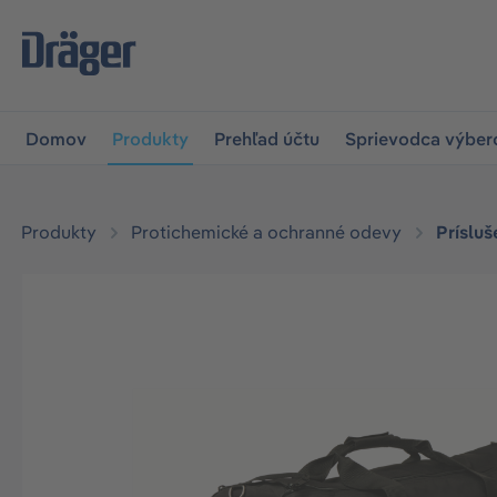
skočiť na hlavnú navigáciu
Skip to B2B platform navigat
Domov
Produkty
Prehľad účtu
Sprievodca výbe
Produkty
Protichemické a ochranné odevy
Príslu
Preskočiť galériu obrázkov