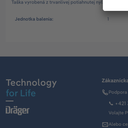
Taška vyrobená z trvanlivej potiahnutej nylonovej tk
Jednotka balenia:
1
Technology
Zákaznícka
for Life
Podpora 
📞 +421 
Volajte P
Alebo ce