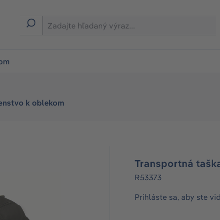
ion
rom
šenstvo k oblekom
Transportná tašk
R53373
Prihláste sa, aby ste vi