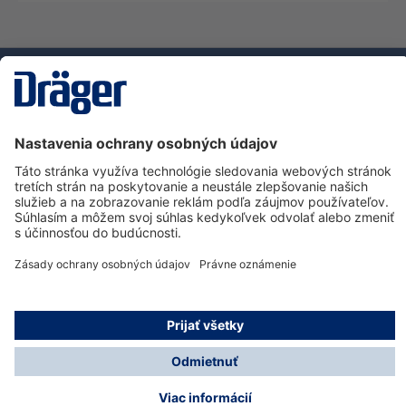
Technology
for Life
Zákaznícka infolinka
O spoločnosti Dräger
Informácie
© Dräger Slovensko, s.r.o., 2025
* Všetky ceny bez. DPH plus náklady na dopravu a
prípadné poplatky za doručenie, ak nie je uvedené inak.