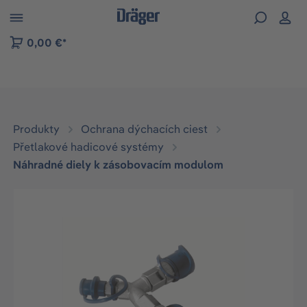
kip to B2B platform navigation
0,00 €*
Produkty
Ochrana dýchacích ciest
Přetlakové hadicové systémy
Náhradné diely k zásobovacím modulom
Preskočiť galériu obrázkov