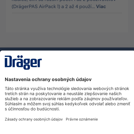
(DrägerPAS AirPack 1) a 2 až 4 použí…
Viac
Technology
for Life
Zákaznícka infolinka
O spoločnosti Dräger
Informácie