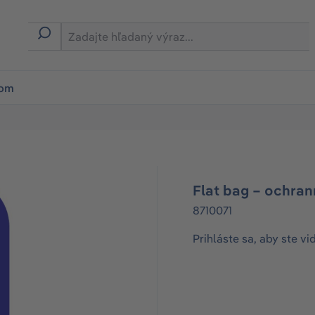
ion
rom
Flat bag – ochra
8710071
Prihláste sa, aby ste vi