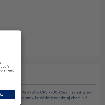
kov Dräger CPS 6900 a CPS 7900. Chráni zorník pred
 pre servisné tímy, hasičské jednotky aj chemické