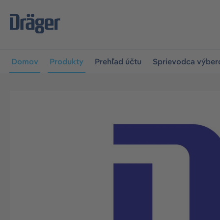
skočiť na hlavnú navigáciu
Skip to B2B platform navigat
Domov
Produkty
Prehľad účtu
Sprievodca výbe
Preskočiť galériu obrázkov