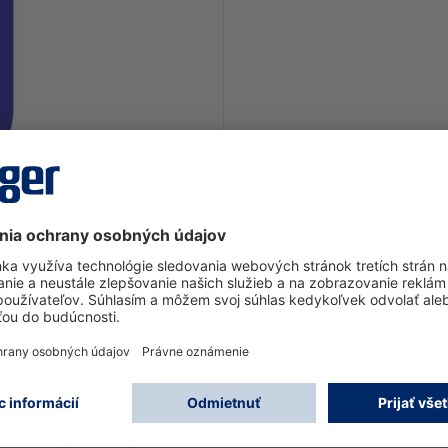
nie a ochranu zorníka (visoru) chemických ochranných oble
očas skladovania alebo transportu. Praktické príslušenstvo
á funkčnosť obleku.