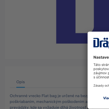
Opis
Ochranné vrecko Flat bag je určené na bezpečné ulože
poškriabaním, mechanickým poškodením a nečistotami p
prevádzky, kde sa vyžaduje dlhá životnosť a spoľahliv