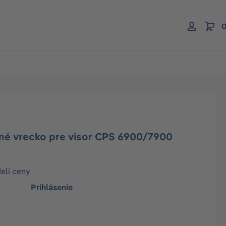
0
nné vrecko pre visor CPS 6900/7900
deli ceny
Prihlásenie