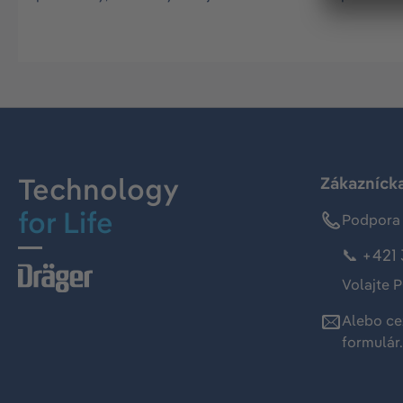
Technology
Zákaznícka
for Life
Podpora 
📞 +421 
Volajte P
Alebo ce
formulár
.