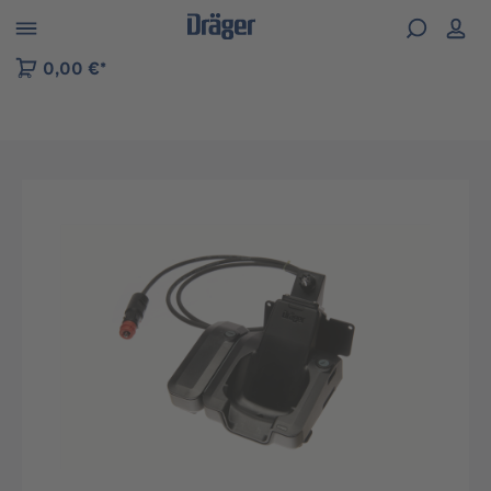
kip to B2B platform navigation
0,00 €*
Preskočiť galériu obrázkov