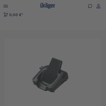
kip to B2B platform navigation
0,00 €*
Preskočiť galériu obrázkov