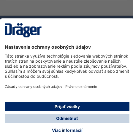
Technology
for Life
Zákaznícka infolinka
O spoločnosti Dräger
Informácie
© Dräger Slovensko, s.r.o., 2025
* Všetky ceny bez. DPH plus náklady na dopravu a
prípadné poplatky za doručenie, ak nie je uvedené inak.