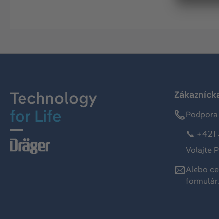
Technology
Zákaznícka
for Life
Podpora 
📞 +421 
Volajte P
Alebo ce
formulár
.