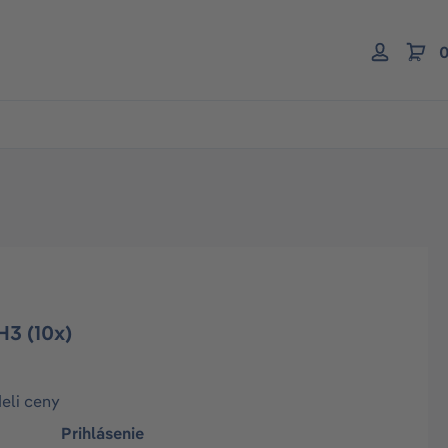
0
H3 (10x)
deli ceny
Prihlásenie