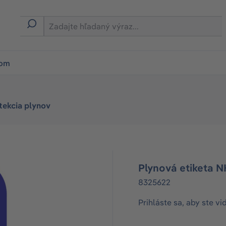
ion
rom
tekcia plynov
Plynová etiketa N
8325622
Prihláste sa, aby ste vi