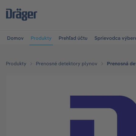
skočiť na hlavnú navigáciu
Skip to B2B platform navigat
Domov
Produkty
Prehľad účtu
Sprievodca výbe
Produkty
Prenosné detektory plynov
Prenosná de
Preskočiť galériu obrázkov