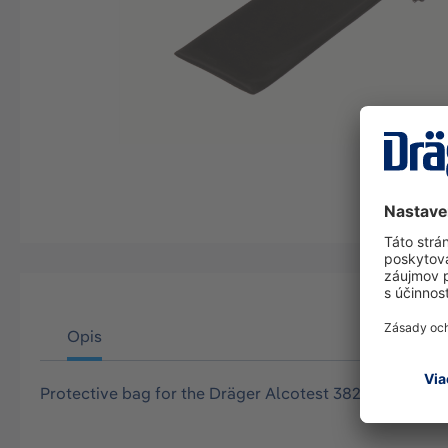
Opis
Protective bag for the Dräger Alcotest 3820, black wit