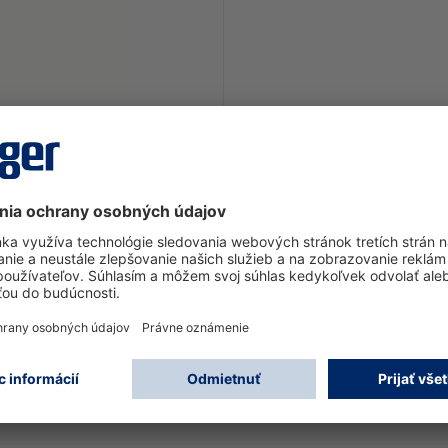
h silver Dräger logo and reflective cord.