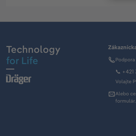
Technology
Zákaznícka
for Life
Podpora 
📞 +421 
Volajte P
Alebo ce
formulár
.