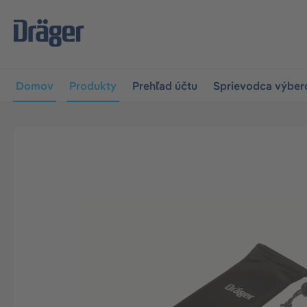
skočiť na hlavnú navigáciu
Skip to B2B platform navigat
Domov
Produkty
Prehľad účtu
Sprievodca výbe
Preskočiť galériu obrázkov