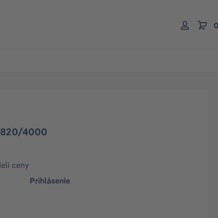
0
3820/4000
deli ceny
Prihlásenie