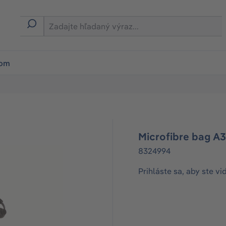
ion
rom
Microfibre bag A
8324994
Prihláste sa, aby ste vi