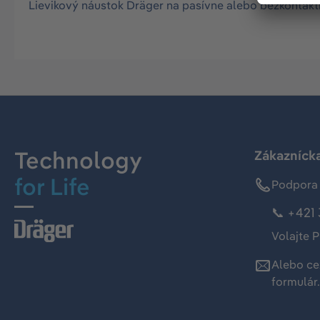
Lievikový náustok Dräger na pasívne alebo bezkontaktn
Technology
Zákaznícka
for Life
Podpora 
📞 +421 
Volajte P
Alebo ce
formulár
.