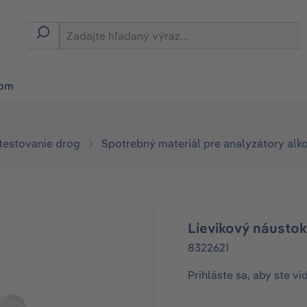
ion
rom
 testovanie drog
Spotrebný materiál pre analyzátory alk
Lievikový náustok
8322621
Prihláste sa, aby ste vi