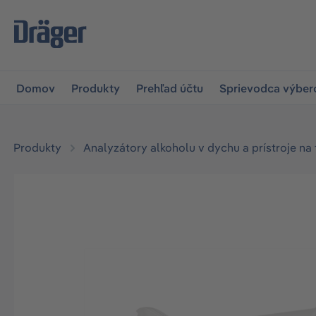
skočiť na hlavnú navigáciu
Skip to B2B platform navigat
Domov
Produkty
Prehľad účtu
Sprievodca výbe
Produkty
Analyzátory alkoholu v dychu a prístroje na
Preskočiť galériu obrázkov