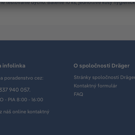
é testovanie dychu. Balenie 10 ks, jednotlivé kusy hygienic
 infolinka
O spoločnosti Dräger
Stránky spoločnosti Dräge
a poradenstvo cez:
Kontaktný formulár
337 940 057.
FAQ
O - PIA 8:00 - 16:00
z náš
online kontaktný