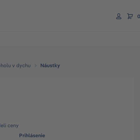
0
oholu v dychu
Náustky
deli ceny
Prihlásenie