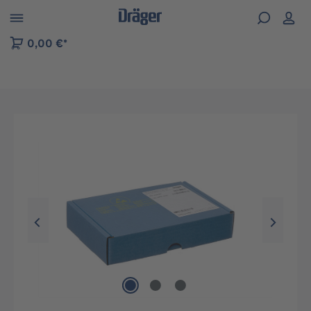
kip to B2B platform navigation
0,00 €*
Preskočiť galériu obrázkov