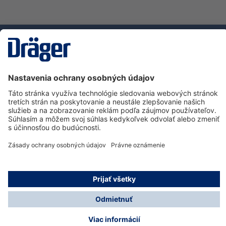
Technology
for Life
Zákaznícka infolinka
O spoločnosti Dräger
Informácie
© Dräger Slovensko, s.r.o., 2025
* Všetky ceny bez. DPH plus náklady na dopravu a
prípadné poplatky za doručenie, ak nie je uvedené inak.