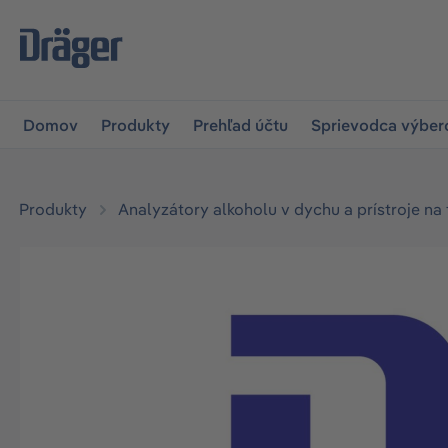
skočiť na hlavnú navigáciu
Skip to B2B platform navigat
Domov
Produkty
Prehľad účtu
Sprievodca výbe
Produkty
Analyzátory alkoholu v dychu a prístroje na
Preskočiť galériu obrázkov