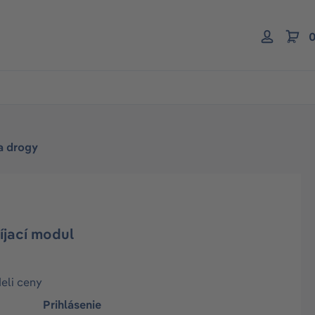
0
 a drogy
íjací modul
deli ceny
Prihlásenie