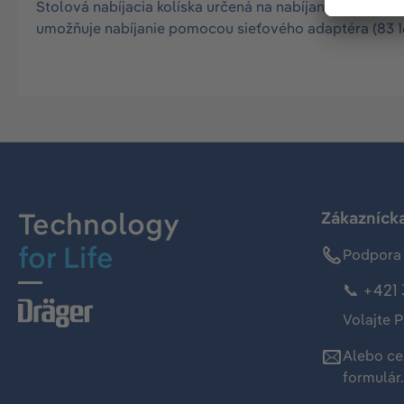
Stolová nabíjacia kolíska určená na nabíjanie prístroja
umožňuje nabíjanie pomocou sieťového adaptéra (83 16
Technology
Zákaznícka
for Life
Podpora 
📞 +421 
Volajte P
Alebo ce
formulár
.