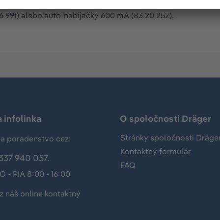
 Dräger Alcotest 7510. Súčasťou balenia je základňa nabíjacej
 991) alebo auto-nabíjačky 600 mA (83 20 252).
 infolinka
O spoločnosti Dräger
Stránky spoločnosti Dräge
a poradenstvo cez:
Kontaktný formulár
337 940 057.
FAQ
O - PIA 8:00 - 16:00
z náš
online kontaktný