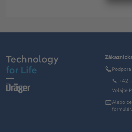
Technology
Zákaznícka
for Life
Podpora 
📞 +421 
Volajte P
Alebo ce
formulár
.