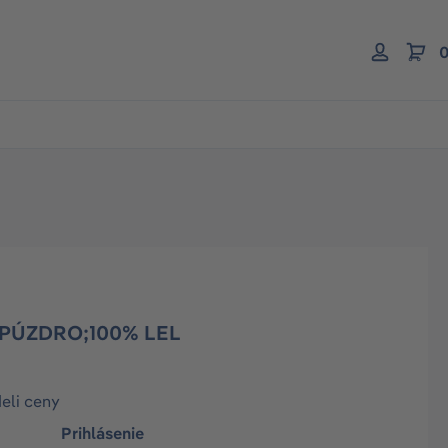
0
 PÚZDRO;100% LEL
deli ceny
Prihlásenie