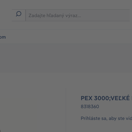
ion
rom
PEX 3000;VEĽKÉ
8318360
Prihláste sa, aby ste vi