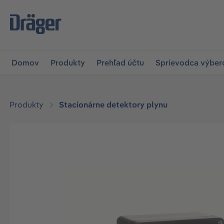
skočiť na hlavnú navigáciu
Skip to B2B platform navigat
Domov
Produkty
Prehľad účtu
Sprievodca výbe
Produkty
Stacionárne detektory plynu
Preskočiť galériu obrázkov