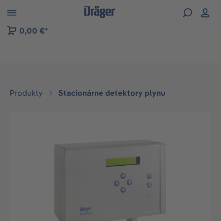
kip to B2B platform navigation
0,00 €*
Produkty
Stacionárne detektory plynu
Preskočiť galériu obrázkov