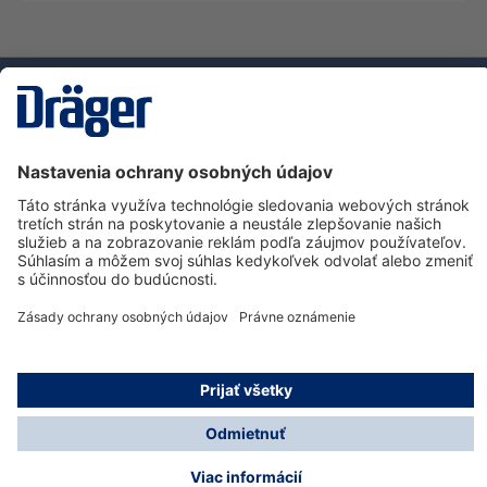
Technology
for Life
Zákaznícka infolinka
O spoločnosti Dräger
Informácie
© Dräger Slovensko, s.r.o., 2025
* Všetky ceny bez. DPH plus náklady na dopravu a
prípadné poplatky za doručenie, ak nie je uvedené inak.