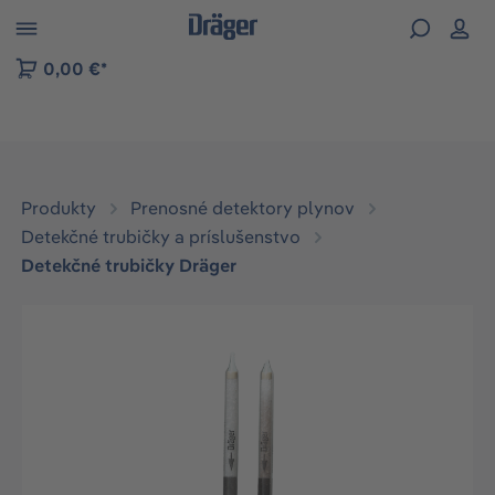
kip to B2B platform navigation
0,00 €*
Produkty
Prenosné detektory plynov
Detekčné trubičky a príslušenstvo
Detekčné trubičky Dräger
Preskočiť galériu obrázkov