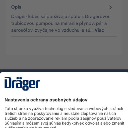
Opis
Dräger-Tubes sa používajú spolu s Drägerovou
trubicovou pumpou na meranie plynov, pár a
aerosólov, zvyčajne vo vzduchu, a sú…
Viac
Technology
for Life
Zákaznícka infolinka
O spoločnosti Dräger