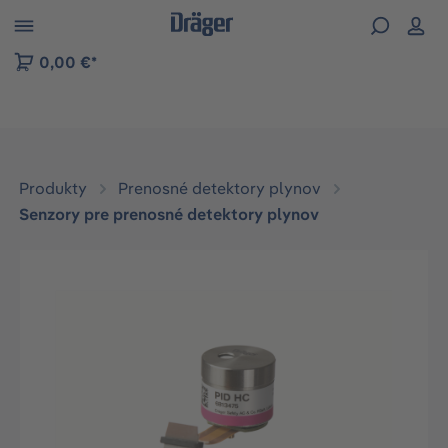
kip to B2B platform navigation
0,00 €*
Produkty
Prenosné detektory plynov
Senzory pre prenosné detektory plynov
Preskočiť galériu obrázkov