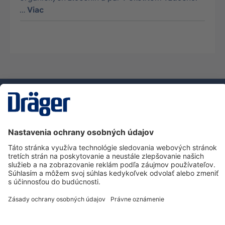
…
Viac
Technology
for Life
Zákaznícka infolinka
O spoločnosti Dräger
Informácie