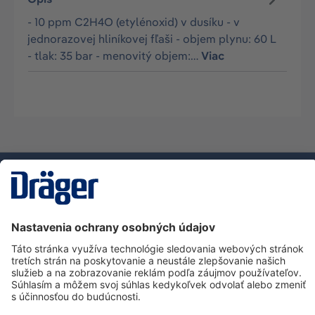
- 10 ppm C2H4O (etylénoxid) v dusíku - v
jednorazovej hliníkovej fľaši - objem plynu: 60 L
- tlak: 35 bar - menovitý objem:…
Viac
Technology
for Life
Zákaznícka infolinka
O spoločnosti Dräger
Informácie