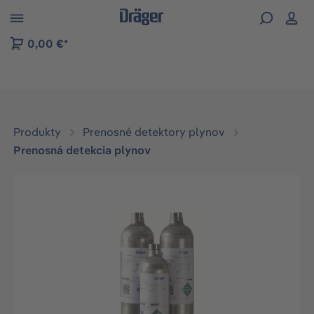
kip to B2B platform navigation
0,00 €*
Produkty
Prenosné detektory plynov
Prenosná detekcia plynov
Preskočiť galériu obrázkov