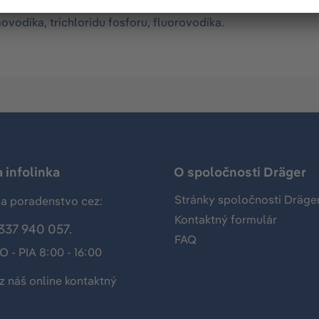
 chlorovodíka v okolitom vzduchu. Vhodný pre prístroje Dr
ovodíka, trichloridu fosforu, fluorovodíka.
 infolinka
O spoločnosti Dräger
Stránky spoločnosti Dräge
a poradenstvo cez:
Kontaktný formulár
337 940 057.
FAQ
O - PIA 8:00 - 16:00
z náš
online kontaktný