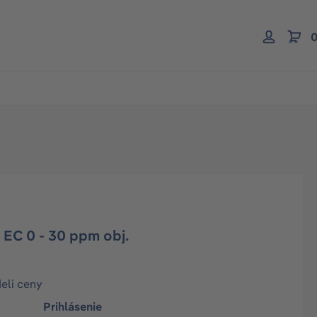
0
EC 0 - 30 ppm obj.
deli ceny
Prihlásenie