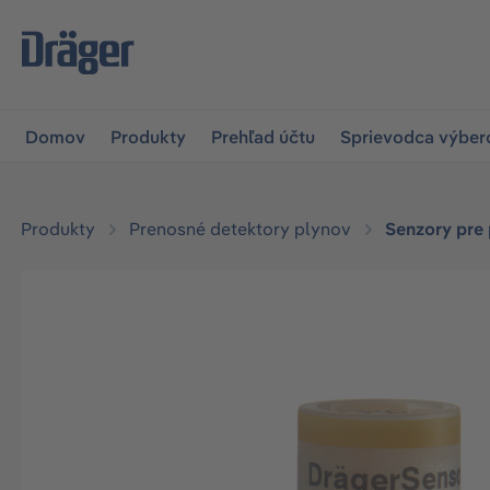
skočiť na hlavnú navigáciu
Skip to B2B platform navigat
Domov
Produkty
Prehľad účtu
Sprievodca výbe
Produkty
Prenosné detektory plynov
Senzory pre
Preskočiť galériu obrázkov