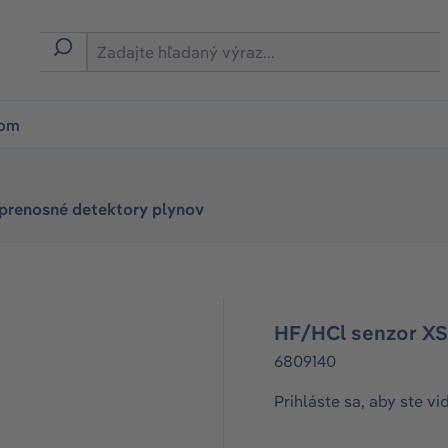
ion
rom
 prenosné detektory plynov
HF/HCl senzor XS 
6809140
Prihláste sa, aby ste vi