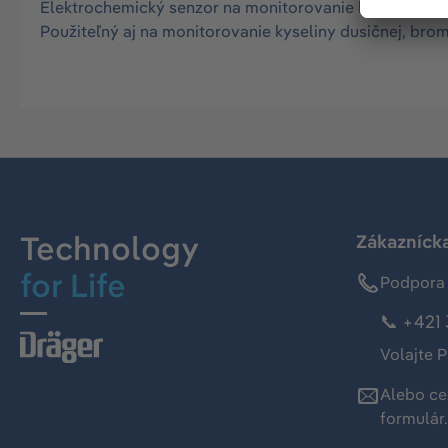
Elektrochemický senzor na monitorovanie koncentrácie
Použiteľný aj na monitorovanie kyseliny dusičnej, brom
Technology
Zákaznícka
for Life
Podpora 
📞 +421 
Volajte P
Alebo ce
formulár
.