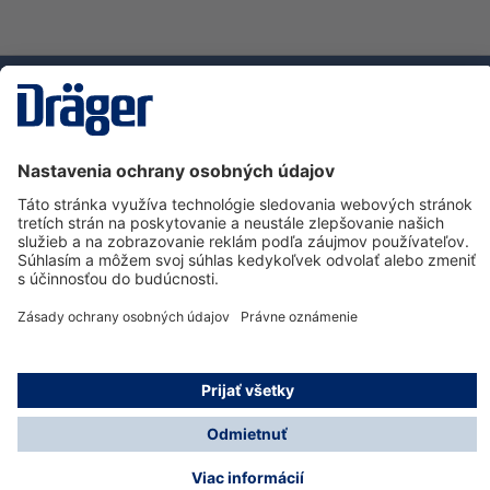
Technology
for Life
Zákaznícka infolinka
O spoločnosti Dräger
Informácie
© Dräger Slovensko, s.r.o., 2025
* Všetky ceny bez. DPH plus náklady na dopravu a
prípadné poplatky za doručenie, ak nie je uvedené inak.