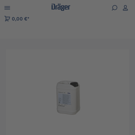
kip to B2B platform navigation
0,00 €*
Preskočiť galériu obrázkov