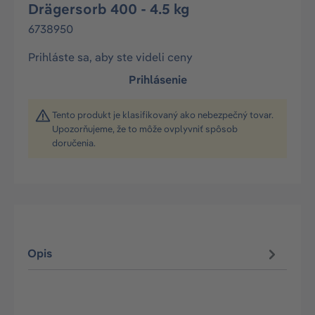
Drägersorb 400 - 4.5 kg
6738950
Prihláste sa, aby ste videli ceny
Prihlásenie
Tento produkt je klasifikovaný ako nebezpečný tovar.
Upozorňujeme, že to môže ovplyvniť spôsob
doručenia.
Opis