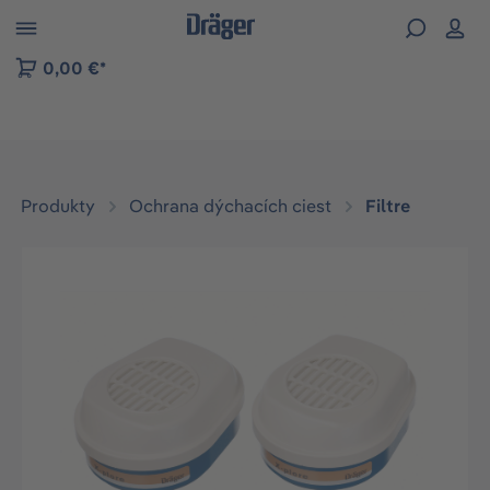
kip to B2B platform navigation
0,00 €*
Produkty
Ochrana dýchacích ciest
Filtre
Preskočiť galériu obrázkov