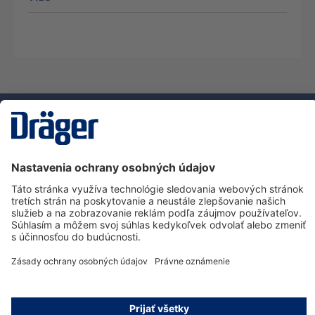
Technology
for Life
Zákaznícka infolinka
O spoločnosti Dräger
Informácie