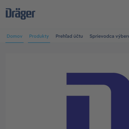
skočiť na hlavnú navigáciu
Skip to B2B platform navigat
Domov
Produkty
Prehľad účtu
Sprievodca výbe
Preskočiť galériu obrázkov