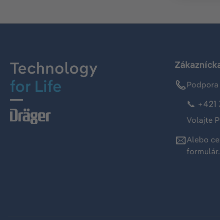
Technology
Zákaznícka
for Life
Podpora 
📞 +421 
Volajte P
Alebo ce
formulár
.