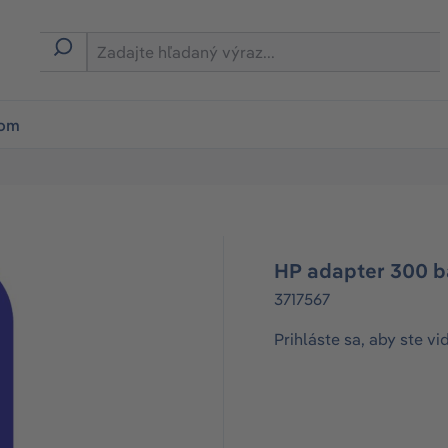
ion
rom
HP adapter 300 b
3717567
Prihláste sa, aby ste vi