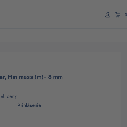
0
ar, Minimess (m)– 8 mm
deli ceny
Prihlásenie