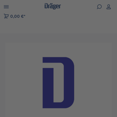
kip to B2B platform navigation
0,00 €*
Preskočiť galériu obrázkov