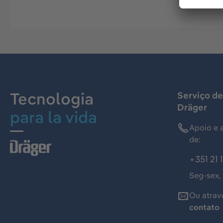
Tecnologia
Serviço de
Dräger
para la vida
Apoio e 
de:
+351 21 
Seg-sex,
Ou atrav
contato