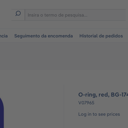
tion
ncia
Seguimento da encomenda
Historial de pedidos
O-ring, red, BG-1
V07965
Log in to see prices