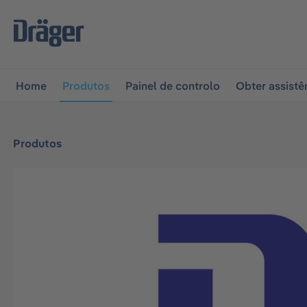
 para a navegação principal
Skip to B2B platform naviga
Home
Produtos
Painel de controlo
Obter assistê
Produtos
Ignorar galeria de imagens