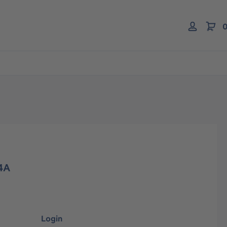
0
74A
Login