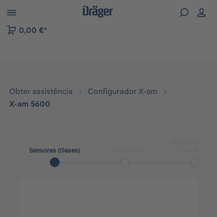
Skip to B2B platform navigation
0,00 €*
Obter assistência
Configurador X-am
X-am 5600
Acessórios par
Sensores (Gases)
Carregador
bombas