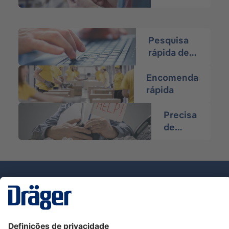
desejos
Pesquisa
rápida de
produtos
Encomenda
rápida
Precisa
de
ajuda?
Tecnologia
para la vida
Serviço de Apoio ao Cliente Dräger