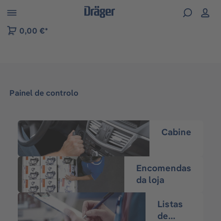
Skip to B2B platform navigation
0,00 €*
Painel de controlo
Cabine
Encomendas
da loja
Listas
de