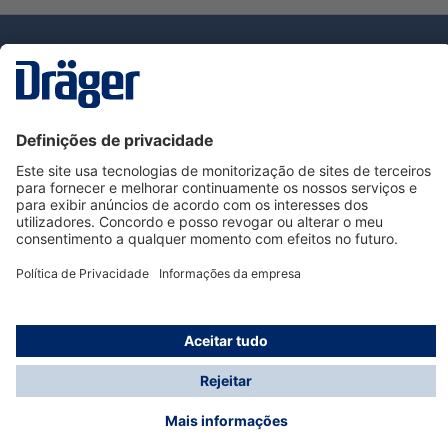
Tecnologia
para la vida
Serviço de Apoio ao Cliente Dräger
Utilização da loja
Informações
© Dräger Portugal, Lda, 2024
* Todos os preços excl. IVA mais
custos de envio
e
possíveis taxas de entrega, se não for indicado o
contrário.