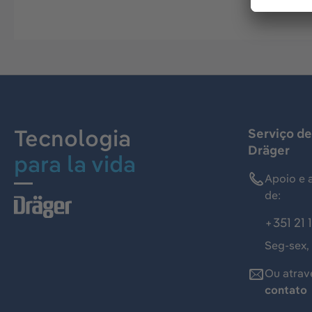
Tecnologia
Serviço de
Dräger
para la vida
Apoio e 
de:
+351 21 
Seg-sex,
Ou atrav
contato