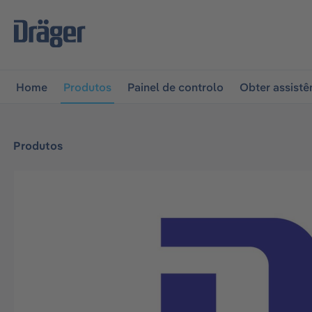
 para a navegação principal
Skip to B2B platform naviga
Home
Produtos
Painel de controlo
Obter assistê
Produtos
Ignorar galeria de imagens