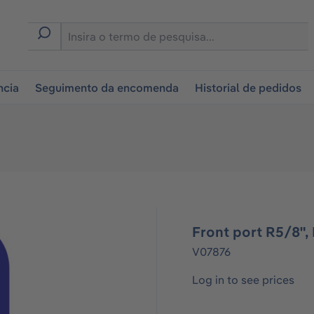
tion
ncia
Seguimento da encomenda
Historial de pedidos
Front port R5/8", 
V07876
Log in to see prices