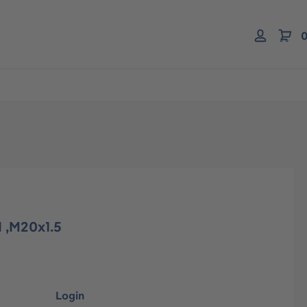
0
I ,M20x1.5
Login