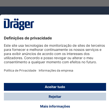
Tecnologia
para la vida
Serviço de Apoio ao Cliente Dräger
Utilização da loja
Informações
© Dräger Portugal, Lda, 2024
* Todos os preços excl. IVA mais
custos de envio
e
possíveis taxas de entrega, se não for indicado o
contrário.