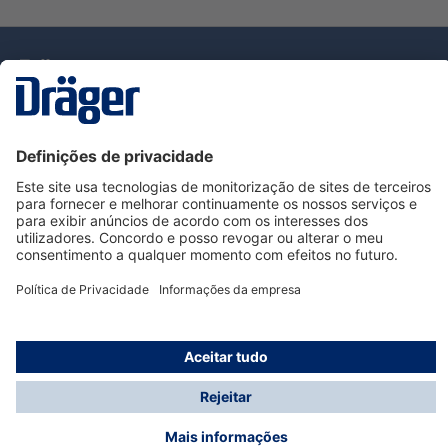
Tecnologia
para la vida
Serviço de Apoio ao Cliente Dräger
Utilização da loja
Informações
© Dräger Portugal, Lda, 2024
* Todos os preços excl. IVA mais
custos de envio
e
possíveis taxas de entrega, se não for indicado o
contrário.