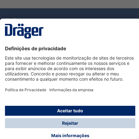
Tecnologia
para la vida
Serviço de Apoio ao Cliente Dräger
Utilização da loja
Informações
© Dräger Portugal, Lda, 2024
* Todos os preços excl. IVA mais
custos de envio
e
possíveis taxas de entrega, se não for indicado o
contrário.