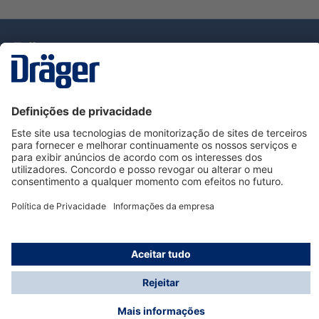
Tecnologia
para la vida
Serviço de Apoio ao Cliente Dräger
Utilização da loja
Informações
© Dräger Portugal, Lda, 2024
* Todos os preços excl. IVA mais
custos de envio
e
possíveis taxas de entrega, se não for indicado o
contrário.