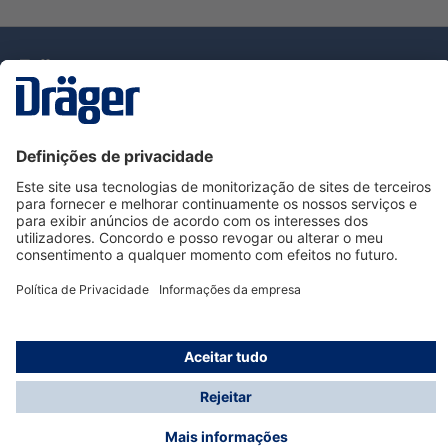
Tecnologia
para la vida
Serviço de Apoio ao Cliente Dräger
Utilização da loja
Informações
© Dräger Portugal, Lda, 2024
* Todos os preços excl. IVA mais
custos de envio
e
possíveis taxas de entrega, se não for indicado o
contrário.