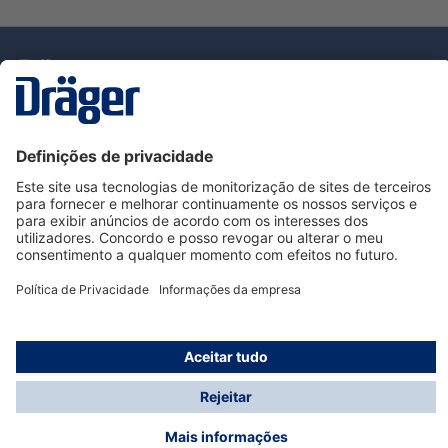
Tecnologia
para la vida
Serviço de Apoio ao Cliente Dräger
Utilização da loja
Informações
© Dräger Portugal, Lda, 2024
* Todos os preços excl. IVA mais
custos de envio
e
possíveis taxas de entrega, se não for indicado o
contrário.