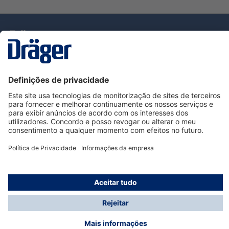
Tecnologia
para la vida
Serviço de Apoio ao Cliente Dräger
Utilização da loja
Informações
© Dräger Portugal, Lda, 2024
* Todos os preços excl. IVA mais
custos de envio
e
possíveis taxas de entrega, se não for indicado o
contrário.