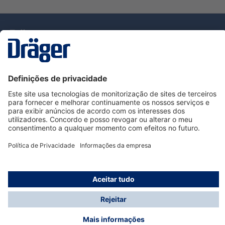
Tecnologia
para la vida
Serviço de Apoio ao Cliente Dräger
Utilização da loja
Informações
© Dräger Portugal, Lda, 2024
* Todos os preços excl. IVA mais
custos de envio
e
possíveis taxas de entrega, se não for indicado o
contrário.