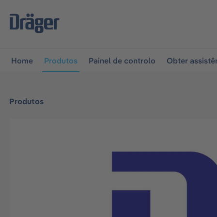
 para a navegação principal
Skip to B2B platform naviga
Home
Produtos
Painel de controlo
Obter assistê
Produtos
Ignorar galeria de imagens