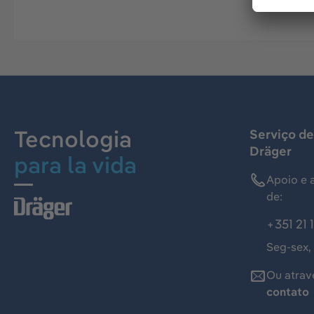
Tecnologia
Serviço de
Dräger
para la vida
Apoio e 
de:
+351 21 
Seg-sex,
Ou atrav
contato