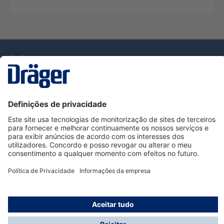
Tecnologia
para la vida
Serviço de Apoio ao Cliente Dräger
Utilização da loja
Informações
© Dräger Portugal, Lda, 2024
* Todos os preços excl. IVA mais
custos de envio
e