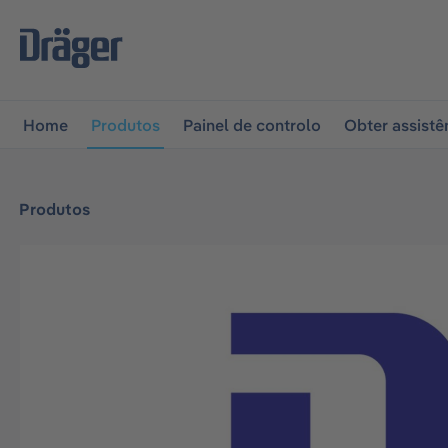
 para a navegação principal
Skip to B2B platform naviga
Home
Produtos
Painel de controlo
Obter assistê
Produtos
Ignorar galeria de imagens