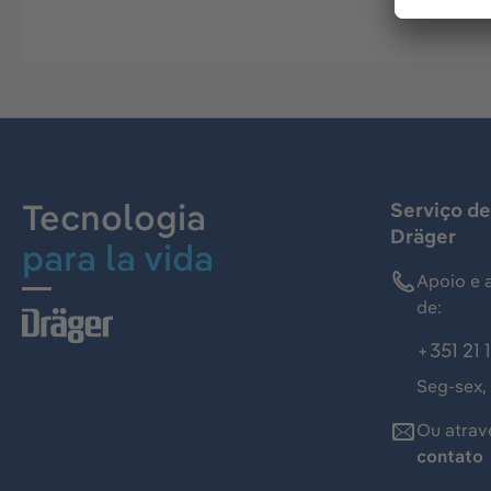
Tecnologia
Serviço de
Dräger
para la vida
Apoio e 
de:
+351 21 
Seg-sex,
Ou atrav
contato