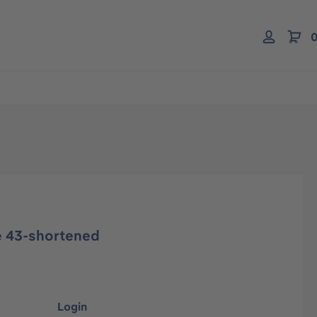
0
ze 43-shortened
Login