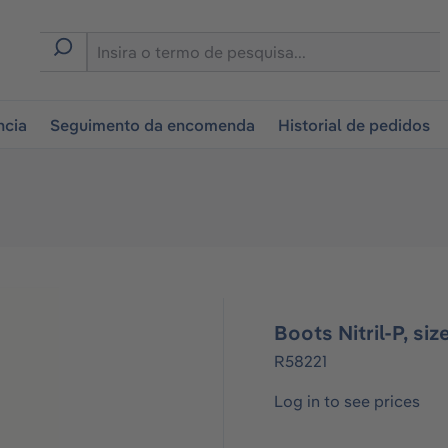
tion
ncia
Seguimento da encomenda
Historial de pedidos
Boots Nitril-P, si
R58221
Log in to see prices