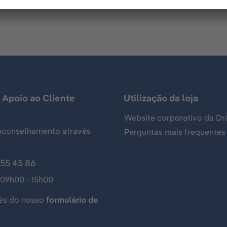
 Apoio ao Cliente
Utilização da loja
Website corporativo da Dr
aconselhamento através
Perguntas mais frequentes
155 45 86
 09h00 - 15h00
és do nosso
formulário de