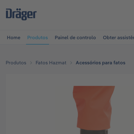
 para a navegação principal
Skip to B2B platform naviga
Home
Produtos
Painel de controlo
Obter assistê
Produtos
Fatos Hazmat
Acessórios para fatos
Ignorar galeria de imagens