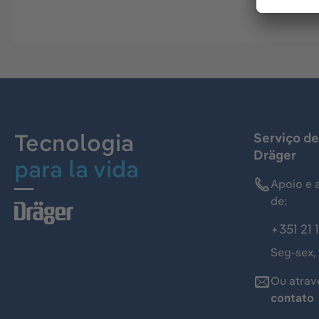
Tecnologia
Serviço de
Dräger
para la vida
Apoio e 
de:
+351 21 
Seg-sex,
Ou atrav
contato